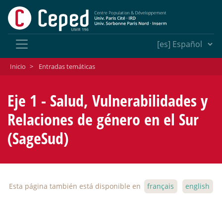
Inicio
>
Entradas temáticas
Eje 1 - Salud, Vulnerabilidades y
Relaciones de género en el Sur
(SageSud)
Esta página también está disponible en
français
english