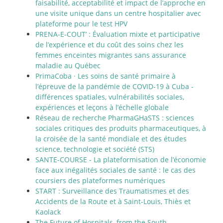
faisabilité, acceptabilité et impact de l’approche en
une visite unique dans un centre hospitalier avec
plateforme pour le test HPV
PRENA-E-COUT’ : Évaluation mixte et participative
de l’expérience et du coût des soins chez les
femmes enceintes migrantes sans assurance
maladie au Québec
PrimaCoba
·
Les soins de santé primaire à
l’épreuve de la pandémie de COVID-19 à Cuba -
différences spatiales, vulnérabilités sociales,
expériences et leçons à l’échelle globale
Réseau de recherche PharmaGHaSTS : sciences
sociales critiques des produits pharmaceutiques, à
la croisée de la santé mondiale et des études
science, technologie et société (STS)
SANTE-COURSE - La plateformisation de l’économie
face aux inégalités sociales de santé : le cas des
coursiers des plateformes numériques
START : Surveillance des Traumatismes et des
Accidents de la Route et à Saint-Louis, Thiès et
Kaolack
The Future of Hospitals, from the South