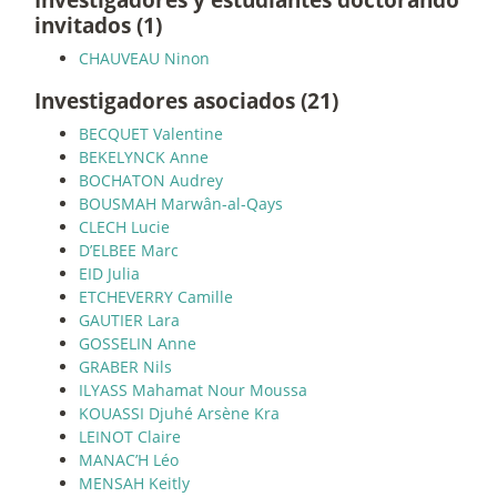
invitados (1)
CHAUVEAU Ninon
Investigadores asociados (21)
BECQUET Valentine
BEKELYNCK Anne
BOCHATON Audrey
BOUSMAH Marwân-al-Qays
CLECH Lucie
D’ELBEE Marc
EID Julia
ETCHEVERRY Camille
GAUTIER Lara
GOSSELIN Anne
GRABER Nils
ILYASS Mahamat Nour Moussa
KOUASSI Djuhé Arsène Kra
LEINOT Claire
MANAC’H Léo
MENSAH Keitly