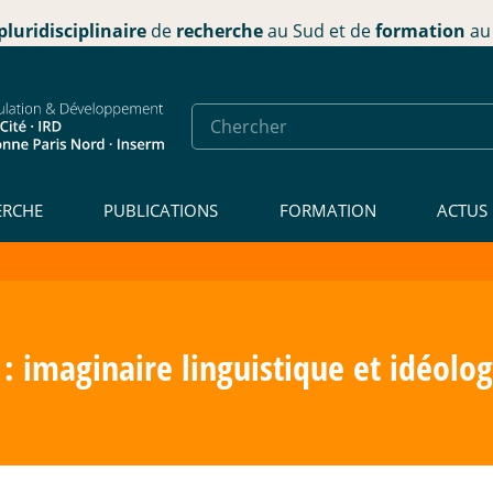
pluridisciplinaire
de
recherche
au Sud et de
formation
au 
ERCHE
PUBLICATIONS
FORMATION
ACTUS
 imaginaire linguistique et idéolog