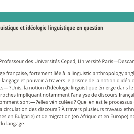
uistique et idéologie linguistique en question
Professeur des Universités Ceped, Université Paris—Descar
e française, fortement liée à la linguistic anthropology an
 langage et pouvoir à travers le prisme de la notion d’idéolo
ats—
?Unis, la notion d’idéologie linguistique émerge dans le
proches impliquant notamment l’analyse de discours françai
Comment sont—
?elles véhiculées
? Quel en est le processus
la circulation des discours
? À travers plusieurs travaux eth
anes en Bulgarie) et de migration (en Afrique et en Europe)
 du langage.