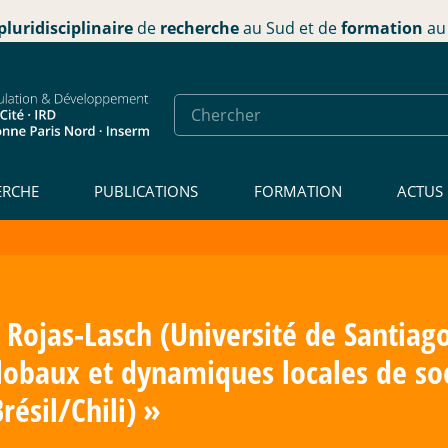
pluridisciplinaire
de
recherche
au Sud et de
formation
au 
ERCHE
PUBLICATIONS
FORMATION
ACTUS
 Rojas-Lasch (Université de Santiago
obaux et dynamiques locales de soci
ésil/Chili)
»