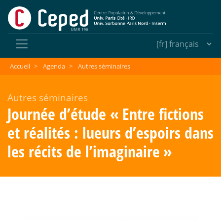
Accueil
>
Agenda
>
Autres séminaires
Autres séminaires
Journée d’étude «
Entre fictions
et réalités : lueurs d’espoirs dans
les récits de l’imaginaire
»