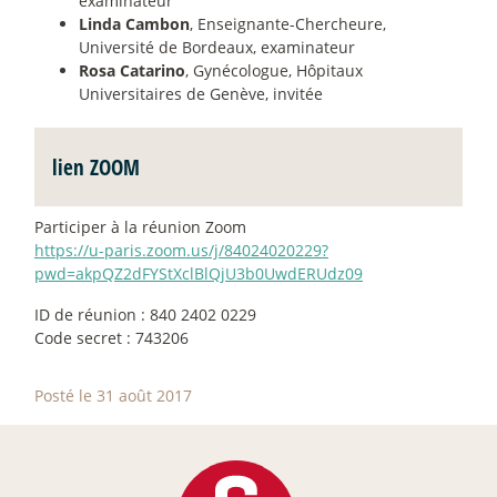
examinateur
Linda Cambon
, Enseignante-Chercheure,
Université de Bordeaux, examinateur
Rosa Catarino
, Gynécologue, Hôpitaux
Universitaires de Genève, invitée
lien ZOOM
Participer à la réunion Zoom
https://u-paris.zoom.us/j/84024020229?
pwd=akpQZ2dFYStXclBlQjU3b0UwdERUdz09
ID de réunion : 840 2402 0229
Code secret : 743206
Posté le 31 août 2017