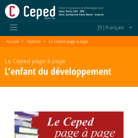
Accueil
>
Agenda
>
Le Ceped page à page
Le Ceped page à page
L’enfant du développement