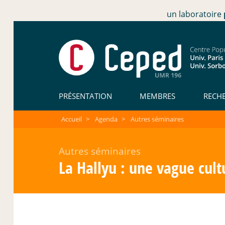
un laboratoire
PRÉSENTATION
MEMBRES
RECH
Accueil
>
Agenda
>
Autres séminaires
Autres séminaires
La Hallyu : une vague cultu