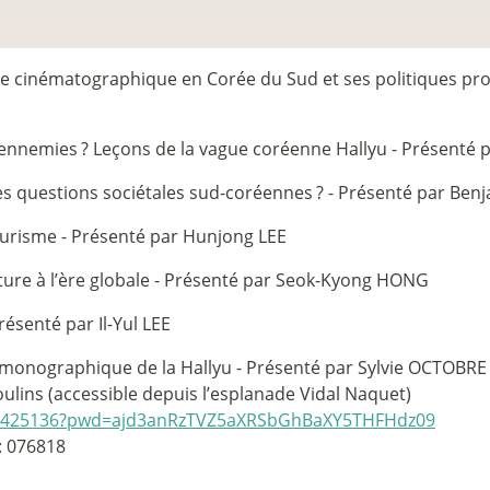
ie cinématographique en Corée du Sud et ses politiques pro
u ennemies
? Leçons de la vague coréenne Hallyu - Présenté 
es questions sociétales sud-coréennes
? - Présenté par Ben
tourisme - Présenté par Hunjong LEE
lture à l’ère globale - Présenté par Seok-Kyong HONG
résenté par Il-Yul LEE
monographique de la Hallyu - Présenté par Sylvie OCTOBRE
lins (accessible depuis l’esplanade Vidal Naquet)
9626425136?pwd=ajd3anRzTVZ5aXRSbGhBaXY5THFHdz09
: 076818