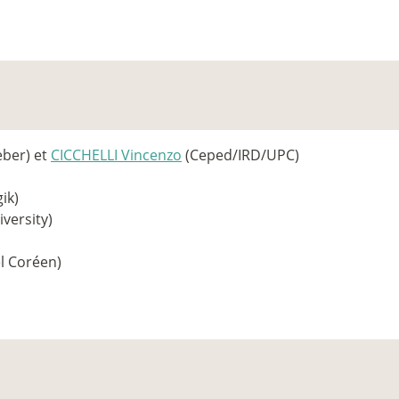
ber) et
CICCHELLI Vincenzo
(Ceped/IRD/UPC)
ik)
versity)
l Coréen)