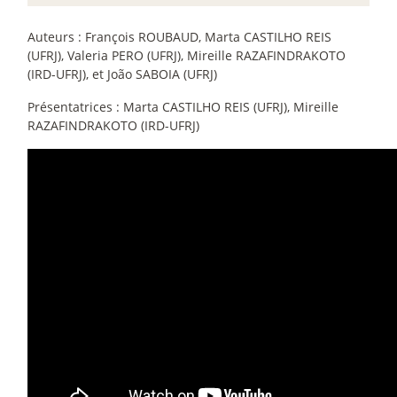
Auteurs : François ROUBAUD, Marta CASTILHO REIS
(UFRJ), Valeria PERO (UFRJ), Mireille RAZAFINDRAKOTO
(IRD-UFRJ), et João SABOIA (UFRJ)
Présentatrices : Marta CASTILHO REIS (UFRJ), Mireille
RAZAFINDRAKOTO (IRD-UFRJ)