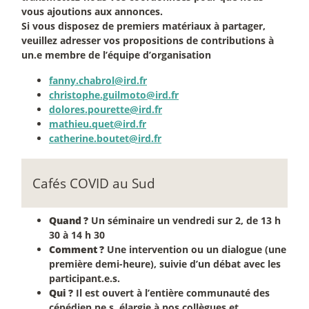
vous ajoutions aux annonces.
Si vous disposez de premiers matériaux à partager,
veuillez adresser vos propositions de contributions à
un.e membre de l’équipe d’organisation
fanny.chabrol@ird.fr
christophe.guilmoto@ird.fr
dolores.pourette@ird.fr
mathieu.quet@ird.fr
catherine.boutet@ird.fr
Cafés COVID au Sud
Quand
?
Un séminaire un vendredi sur 2, de 13 h
30 à 14 h 30
Comment
?
Une intervention ou un dialogue (une
première demi-heure), suivie d’un débat avec les
participant.e.s.
Qui
?
Il est ouvert à l’entière communauté des
cépédien.ne.s, élargie à nos collègues et