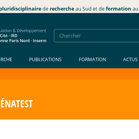
pluridisciplinaire
de
recherche
au Sud et de
formation
au 
ERCHE
PUBLICATIONS
FORMATION
ACTUS
PRÉNATEST