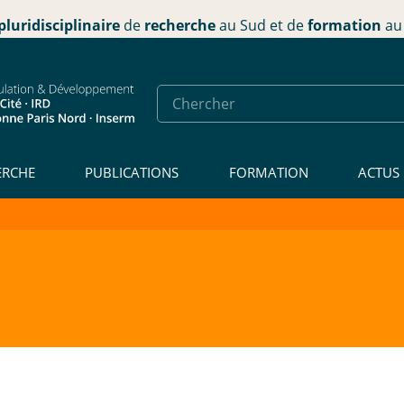
pluridisciplinaire
de
recherche
au Sud et de
formation
au 
ERCHE
PUBLICATIONS
FORMATION
ACTUS