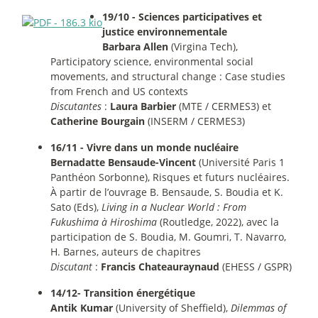
19/10 - Sciences participatives et
justice environnementale
Barbara Allen
(Virgina Tech),
Participatory science, environmental social
movements, and structural change : Case studies
from French and US contexts
Discutantes
:
Laura Barbier
(MTE / CERMES3) et
Catherine Bourgain
(INSERM / CERMES3)
16/11 - Vivre dans un monde nucléaire
Bernadatte Bensaude-Vincent
(Université Paris 1
Panthéon Sorbonne), Risques et futurs nucléaires.
À partir de l’ouvrage B. Bensaude, S. Boudia et K.
Sato (Eds),
Living in a Nuclear World : From
Fukushima à Hiroshima
(Routledge, 2022), avec la
participation de S. Boudia, M. Goumri, T. Navarro,
H. Barnes, auteurs de chapitres
Discutant
:
Francis Chateauraynaud
(EHESS / GSPR)
14/12- Transition énergétique
Antik Kumar
(University of Sheffield),
Dilemmas of