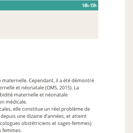
14h-15h
té maternelle. Cependant, il a été démontré
ernelle et néonatale (OMS, 2015). La
rbidité maternelle et néonatale
ion médicale.
cales, elle constitue un réel problème de
depuis une dizaine d’années, et atteint
écologues obstétriciens et sages-femmes)
es femmes.