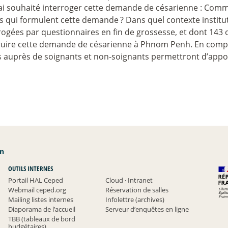
’ai souhaité interroger cette demande de césarienne : Comm
es qui formulent cette demande
? Dans quel contexte institut
ogées par questionnaires en fin de grossesse, et dont 143 
uire cette demande de césarienne à Phnom Penh. En compl
és auprès de soignants et non-soignants permettront d’app
an
OUTILS INTERNES
Portail HAL Ceped
Cloud
·
Intranet
Webmail ceped.org
Réservation de salles
Mailing listes internes
Infolettre (archives)
Diaporama de l’accueil
Serveur d’enquêtes en ligne
TBB (tableaux de bord
budgétaires)