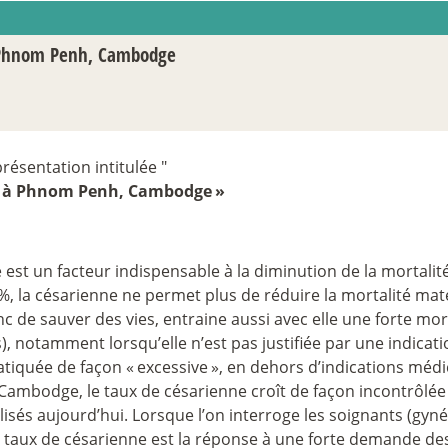
à Phnom Penh, Cambodge
résentation intitulée "
e à Phnom Penh, Cambodge
»
ne est un facteur indispensable à la diminution de la mortali
%, la césarienne ne permet plus de réduire la mortalité mat
nc de sauver des vies, entraine aussi avec elle une forte mo
, notamment lorsqu’elle n’est pas justifiée par une indicat
atiquée de façon «
excessive
», en dehors d’indications médi
ambodge, le taux de césarienne croît de façon incontrôlée 
és aujourd’hui. Lorsque l’on interroge les soignants (gyn
ce taux de césarienne est la réponse à une forte demande d