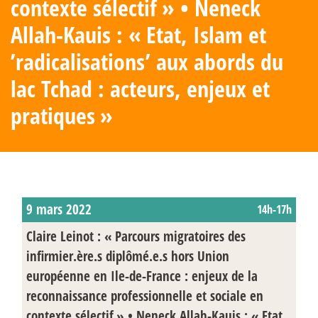
contexte sélectif
» • Neneck
Allah-Kauis : «
Etat, Islam et
’radicalisations’ aux abords du
lac Tchad : acteurs, enjeux et
pratiques
»
9 mars 2022
14h-17h
Claire Leinot : «
Parcours migratoires des
infirmier.ère.s diplômé.e.s hors Union
européenne en Ile-de-France : enjeux de la
reconnaissance professionnelle et sociale en
contexte sélectif
» • Neneck Allah-Kauis : «
Etat,