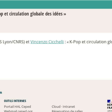
p et circulation globale des idées
»
S Lyon/CNRS) et
Vincenzo Cicchelli
: «
K-Pop et circulation g
an
OUTILS INTERNES
Portail HAL Ceped
Cloud
·
Intranet
Webmail ceped.org
Réservation de salles