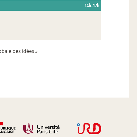
14h-17h
lobale des idées
»