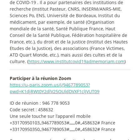
de COVID-19 . Il a pour partenaires des institutions de
recherche (Institut Pasteur, CNRS, INSERM/ANRS-MIE,
Sciences Po, ENS, Université de Bordeaux, Institut du
médicament, par exemple, de santé (Organisation
mondiale de la santé, Santé Publique France, Haut
Conseil de la Santé Publique, Fédération hospitalière de
France, etc.), du droit et de la justice (Institut des Hautes
Etudes de la Justice), des associations (France Victimes,
ATD Quart Monde, etc.), mais aussi des cultes et de la
culture. (
https://www.institutcovid19admemoriam.com
)
Participer à la réunion Zoom
https://u-paris.zoom.us/j/9467789053?
pwd=K1djRWt0Y2dlV25OUldDVXF1clJVUT09
ID de réunion : 946 778 9053
Code secret : 458632
Une seule touche sur l’appareil mobile
+33170950103,,9467789053#,,,,,,0#,,458632# France
+33170950350,,9467789053#,,,,,,0#,,458632# France