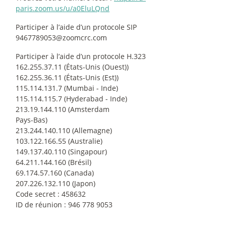
paris.zoom.us/u/a0EluLQnd
Participer à l’aide d’un protocole SIP
9467789053@zoomcrc.com
Participer à l’aide d’un protocole H.323
162.255.37.11 (États-Unis (Ouest))
162.255.36.11 (États-Unis (Est))
115.114.131.7 (Mumbai - Inde)
115.114.115.7 (Hyderabad - Inde)
213.19.144.110 (Amsterdam
Pays-Bas)
213.244.140.110 (Allemagne)
103.122.166.55 (Australie)
149.137.40.110 (Singapour)
64.211.144.160 (Brésil)
69.174.57.160 (Canada)
207.226.132.110 (Japon)
Code secret : 458632
ID de réunion : 946 778 9053