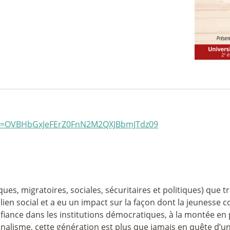
pwd=OVBHbGxJeFErZ0FnN2M2QXJBbmJTdz09
ues, migratoires, sociales, sécuritaires et politiques) que t
en social et a eu un impact sur la façon dont la jeunesse co
nfiance dans les institutions démocratiques, à la montée e
alisme, cette génération est plus que jamais en quête d’un r