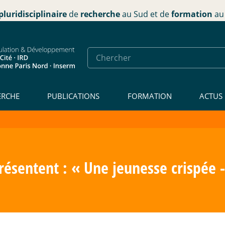
pluridisciplinaire
de
recherche
au Sud et de
formation
au 
ERCHE
PUBLICATIONS
FORMATION
ACTUS
présentent : «
Une jeunesse crispée 