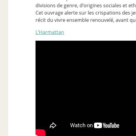
divisions de genre, d’origines sociales et et
Cet ouvrage alerte sur les crispations des j
récit du vivre ensemble renouvelé, avant qu
L’Harmattan