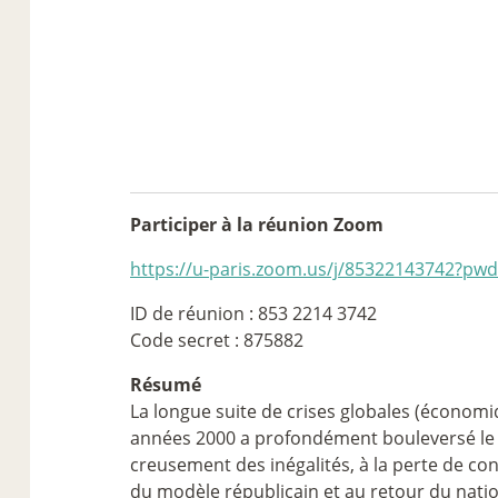
Participer à la réunion Zoom
https://u-paris.zoom.us/j/85322143742?
ID de réunion : 853 2214 3742
Code secret : 875882
Résumé
La longue suite de crises globales (économiq
années 2000 a profondément bouleversé le li
creusement des inégalités, à la perte de co
du modèle républicain et au retour du nation