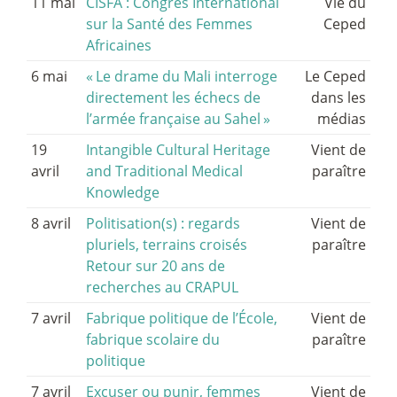
11 mai
CISFA : Congrès International
Vie du
sur la Santé des Femmes
Ceped
Africaines
6 mai
«
Le drame du Mali interroge
Le Ceped
directement les échecs de
dans les
l’armée française au Sahel
»
médias
19
Intangible Cultural Heritage
Vient de
avril
and Traditional Medical
paraître
Knowledge
8 avril
Politisation(s) : regards
Vient de
pluriels, terrains croisés
paraître
Retour sur 20 ans de
recherches au CRAPUL
7 avril
Fabrique politique de l’École,
Vient de
fabrique scolaire du
paraître
politique
7 avril
Excuser ou punir, femmes
Vient de