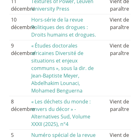
11
Textures of Power, Leuven
Vient de
décembre
University Press
paraître
10
Hors-série de la revue
Vient de
décembre
Politiques des drogues :
paraître
Droits humains et drogues.
9
«
Études doctorales
Vient de
décembre
africaines Diversité de
paraître
situations et enjeux
communs
», sous la dir. de
Jean-Baptiste Meyer,
Abdelhakim Lounaci,
Mohamed Benguerna
8
«
Les déchets du monde :
Vient de
décembre
envers du décor
» -
paraître
Alternatives Sud, Volume
XXXII (2025), n°4
5
Numéro spécial de la revue
Vient de