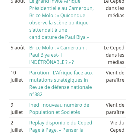
5 août
Le grand invité Afrique
Le Ceped
Présidentielle au Cameroun,
dans les
Brice Molo : «
Quiconque
médias
observe la scène politique
s’attendait à une
candidature de Paul Biya
»
5 août
Brice Molo : «
Cameroun :
Le Ceped
Paul Biya est-il
dans les
INDÉTRÔNABLE
?
»
?
médias
10
Parution : L’Afrique face aux
Vient de
juillet
mutations stratégiques in
paraître
Revue de défense nationale
n°882
9
Ined : nouveau numéro de
Vient de
juillet
Population et Sociétés
paraître
2
Replay disponible du Ceped
Vie du
juillet
Page à Page, «
Penser la
Ceped