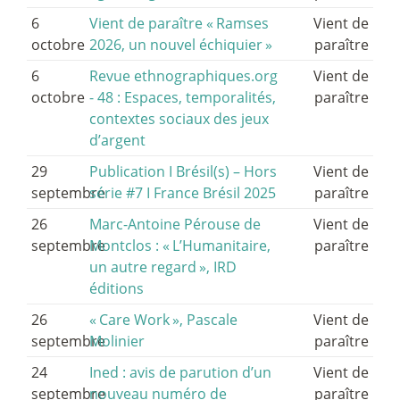
6
Vient de paraître «
Ramses
Vient de
octobre
2026, un nouvel échiquier
»
paraître
6
Revue ethnographiques.org
Vient de
octobre
- 48 : Espaces, temporalités,
paraître
contextes sociaux des jeux
d’argent
29
Publication I Brésil(s) – Hors
Vient de
septembre
série #7 I France Brésil 2025
paraître
26
Marc-Antoine Pérouse de
Vient de
septembre
Montclos : «
L’Humanitaire,
paraître
un autre regard
», IRD
éditions
26
«
Care Work
», Pascale
Vient de
septembre
Molinier
paraître
24
Ined : avis de parution d’un
Vient de
septembre
nouveau numéro de
paraître