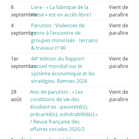
8
Livre - «
La fabrique de la
Vient de
septembre
thèse
» est en accès libre
!
paraître
4
Parution : Violences de
Vient de
septembre
genre à l’encontre de
paraître
groupes minorisés - terrains
& travaux n°46
e
1er
44
édition du Rapport
Vient de
septembre
annuel mondial sur le
paraître
système économique et les
stratégies, Ramses 2026
28
Avis de parution : «
Les
Vient de
août
conditions de vie des
paraître
étudiant
·
es : pauvreté(s),
précarité(s), vulnérabilité(s)
»
/ Revue française des
affaires sociales 2025/2