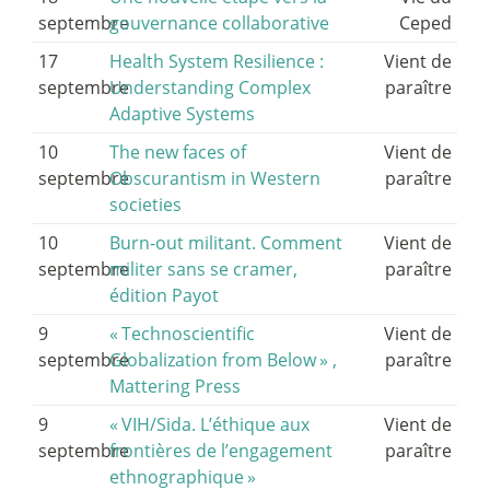
septembre
gouvernance collaborative
Ceped
17
Health System Resilience :
Vient de
septembre
Understanding Complex
paraître
Adaptive Systems
10
The new faces of
Vient de
septembre
Obscurantism in Western
paraître
societies
10
Burn-out militant. Comment
Vient de
septembre
militer sans se cramer,
paraître
édition Payot
9
«
Technoscientific
Vient de
septembre
Globalization from Below
» ,
paraître
Mattering Press
9
«
VIH/Sida. L’éthique aux
Vient de
septembre
frontières de l’engagement
paraître
ethnographique
»