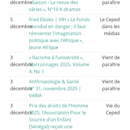
décembre
«
Saison - La revue des
paraître
séries
», N°10 K-dramas
5
Fred Eboko | VIH «
Le Fonds
Le Ceped
décembre
mondial en danger
; il faut
dans les
réinventer l’imagination
médias
politique avec l’Afrique
»,
Jeune Afrique
3
«
Racisme à l’université
»,
Vient de
décembre
Marronnages 2025, Volume
paraître
4, No 1
3
Anthropologie & Santé
Vient de
décembre
N° 31, novembre 2025 |
paraître
VARIA
3
Prix des droits de l’Homme
Vie du
décembre
2025, l’Association Pour le
Ceped
Sourire d’un Enfant
(Sénégal) reçoit une