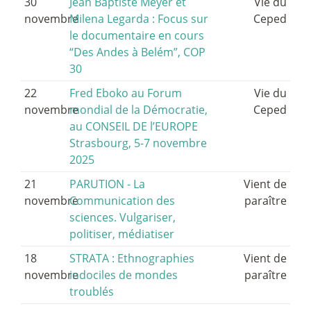
30
Jean Baptiste Meyer et
Vie du
novembre
Milena Legarda : Focus sur
Ceped
le documentaire en cours
“Des Andes à Belém”, COP
30
22
Fred Eboko au Forum
Vie du
novembre
mondial de la Démocratie,
Ceped
au CONSEIL DE l’EUROPE
Strasbourg, 5-7 novembre
2025
21
PARUTION - La
Vient de
novembre
Communication des
paraître
sciences. Vulgariser,
politiser, médiatiser
18
STRATA : Ethnographies
Vient de
novembre
indociles de mondes
paraître
troublés