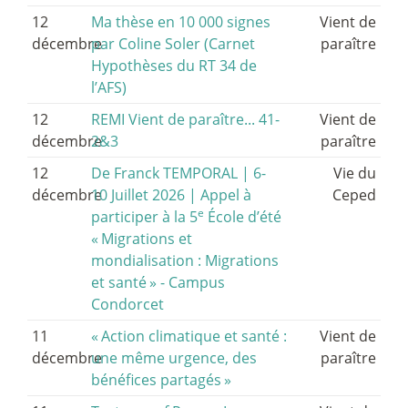
12
Ma thèse en 10 000 signes
Vient de
décembre
par Coline Soler (Carnet
paraître
Hypothèses du RT 34 de
l’AFS)
12
REMI Vient de paraître... 41-
Vient de
décembre
2&3
paraître
12
De Franck TEMPORAL | 6-
Vie du
décembre
10 Juillet 2026 | Appel à
Ceped
e
participer à la 5
École d’été
«
Migrations et
mondialisation : Migrations
et santé
» - Campus
Condorcet
11
«
Action climatique et santé :
Vient de
décembre
une même urgence, des
paraître
bénéfices partagés
»