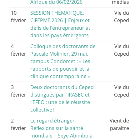
Afrique du 06/02/2026
médias
10
SESSION THEMATIQUE,
Vie du
février
CIFEPME 2026 | Enjeux et
Ceped
défis de l’entrepreneuriat
dans les pays émergents
4
Colloque des doctorants de
Vie du
février
Pascale Molinier, 29 mai,
Ceped
campus Condorcet : «
Les
rapports de pouvoir et la
clinique contemporaine
»
3
Deux doctorants du Ceped
Vie du
février
distingués par l’IRASEC et
Ceped
l’EFEO : une belle réussite
collective
!
2
Le regard étranger-
Vient de
février
Réflexions sur la santé
paraître
mondiale | Seye Abimbola