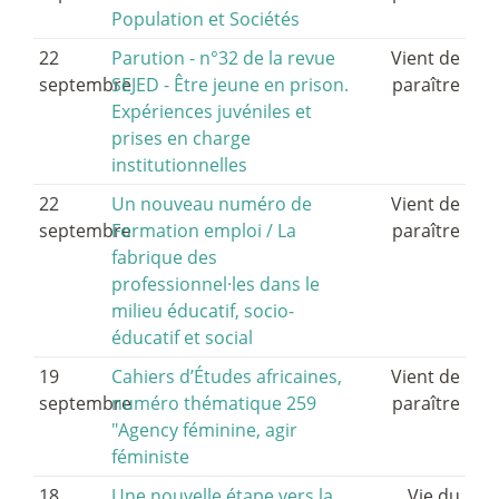
Population et Sociétés
22
Parution - n°32 de la revue
Vient de
septembre
SEJED - Être jeune en prison.
paraître
Expériences juvéniles et
prises en charge
institutionnelles
22
Un nouveau numéro de
Vient de
septembre
Formation emploi / La
paraître
fabrique des
professionnel
·
les dans le
milieu éducatif, socio-
éducatif et social
19
Cahiers d’Études africaines,
Vient de
septembre
numéro thématique 259
paraître
"Agency féminine, agir
féministe
18
Une nouvelle étape vers la
Vie du