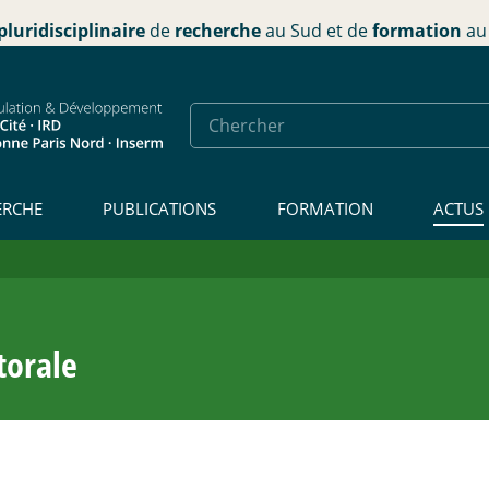
pluridisciplinaire
de
recherche
au Sud et de
formation
au 
ERCHE
PUBLICATIONS
FORMATION
ACTUS
torale