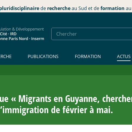
pluridisciplinaire
de
recherche
au Sud et de
formation
au 
ERCHE
PUBLICATIONS
FORMATION
ACTUS
que «
Migrants en Guyanne, chercher
 l’immigration de février à mai.