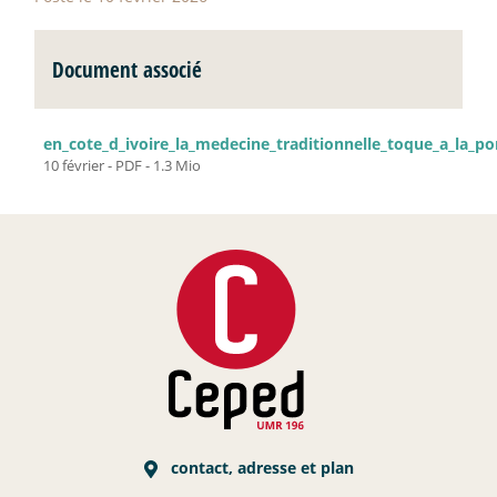
Document associé
en_cote_d_ivoire_la_medecine_traditionnelle_toque_a_la_por
10 février
-
PDF
-
1.3 Mio
contact, adresse et plan