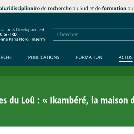
pluridisciplinaire
de
recherche
au Sud et de
formation
au 
ERCHE
PUBLICATIONS
FORMATION
ACTUS
es du Loû : «
Ikambéré, la maison 