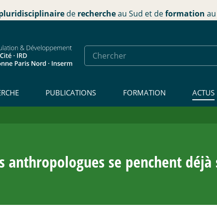
pluridisciplinaire
de
recherche
au Sud et de
formation
au 
ERCHE
PUBLICATIONS
FORMATION
ACTUS
 anthropologues se penchent déjà s