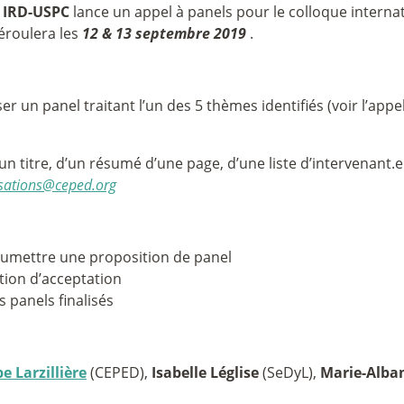
) IRD-USPC
lance un appel à panels pour le colloque internat
déroulera les
12 & 13 septembre 2019
.
un panel traitant l’un des 5 thèmes identifiés (voir l’appe
n titre, d’un résumé d’une page, d’une liste d’intervenant.e.
isations@ceped.org
oumettre une proposition de panel
ation d’acceptation
s panels finalisés
e Larzillière
(CEPED),
Isabelle Léglise
(SeDyL),
Marie-Alba