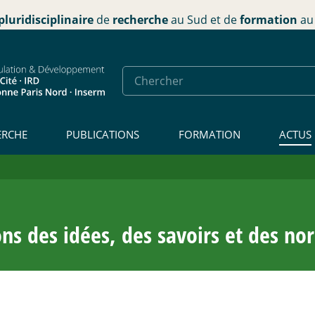
pluridisciplinaire
de
recherche
au Sud et de
formation
au 
ERCHE
PUBLICATIONS
FORMATION
ACTUS
ions des idées, des savoirs et des n