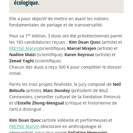
écologique.
Elle a pour objectif de mettre en avant les notions
fondamentales de partage et de transversalité.
re
Pour sa 1
édition, 3 duos ont été présélectionnés parmi
les 183 candidatures reçues :
Kim Doan Quoc
(artiste) et
FREYNE Marvin
(scientifique),
Marcel Mrejen
(artiste) et
Nadine Maïzi
(scientifique),
Karen Keyrouz
(artiste) et
Zeead Yaghi
(scientifique).
Chacun des duos a reçu 500 € pour compléter le dossier
initial.
Parmi les trois projets finalistes, le jury composé de
Neil
Beloufa
(artiste),
Marc Dondey
(président de MuZ
Connexions, conseiller culturel de la Fondation Fiminco)
et d’
Estelle Zhong-Mengual
(critique et historienne de
l’art) a distingué :
Kim Doan Quoc
(artiste vidéaste et performeuse) et
FREYNE Marvin
(doctorant en anthropologie et
géographie), pour leur projet
Foliating Memories