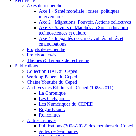
Recherche
Axes de recherche
Axe 1
·
Santé mondiale : crises, politiques,
interventions
Axe 2
·
Migrations, Pouvoir, Actions collectives
Axe 3
·
Savoirs et Marchés au Sud : éducation,
technosciences et culture
Axe 4
·
Inégalités de santé : vulnérabilités et
émancipations
Projets de recherche
Projets achevés
Thèmes & Terrains de recherche
Publications
Collection HAL du Ceped
Working Papers du Ceped
Chaîne Youtube du Ceped
Archives des Éditions du Ceped (1988-2011)
La Chronique
Les Clefs pour...
Les Numériques du CEPED
Regards sur...
Rencontres
Autres archives
Publications (2008-2022) des membres du Ceped
Actes de Séminaires