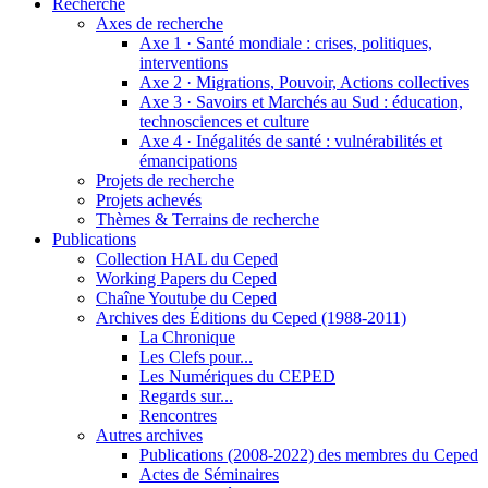
Recherche
Axes de recherche
Axe 1
·
Santé mondiale : crises, politiques,
interventions
Axe 2
·
Migrations, Pouvoir, Actions collectives
Axe 3
·
Savoirs et Marchés au Sud : éducation,
technosciences et culture
Axe 4
·
Inégalités de santé : vulnérabilités et
émancipations
Projets de recherche
Projets achevés
Thèmes & Terrains de recherche
Publications
Collection HAL du Ceped
Working Papers du Ceped
Chaîne Youtube du Ceped
Archives des Éditions du Ceped (1988-2011)
La Chronique
Les Clefs pour...
Les Numériques du CEPED
Regards sur...
Rencontres
Autres archives
Publications (2008-2022) des membres du Ceped
Actes de Séminaires