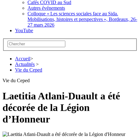
Cafés COVID au Sud
Autres événements
Colloque «
Les sciences sociales face au Sida.
Mobilisations, histoires et perspectives
», Bordeaux, 26-
27 mars 2026
YouTube
Accueil
>
Actualités
>
Vie du Ceped
Vie du Ceped
Laetitia Atlani-Duault a été
décorée de la Légion
d’Honneur