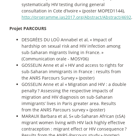
systematically HIV testing during general
consultation in Cote d’Ivoire
» (poster MOPED1144),
http://programme.ias2017.org/Abstract/Abstract/4692
.
Projet PARCOURS
DESGRÉES DU LOÛ Annabel et al, «
Impact of
hardship on sexual risk and HIV infection among
sub-Saharan migrants living in France.
»
(Communication orale - MOSY06)
GOSSELIN Anne et al «
HIV and access to rights for
sub-Saharan immigrants in France : results from
the ANRS Parcours Survey
» (poster)
GOSSELIN Anne et al «
Migration and HIV : a double
penalty
? Assessing the respective impacts of
migration and HIV diagnosis on sub-Saharan
immigrants’ lives in Paris greater area. Results
from the ANRS Parcours survey
» (poster)
MARAUX Barbara et al, S«
ub-Saharan African (sSA)
migrant women living with HIV lack highly effective
contraception : migrant effect or HIV consequence
?
Results from the ANRS-Parcours study
» (poster)