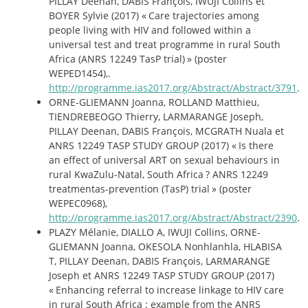
PILLAY Deenan, DABIS François, IWUJI Collins et
BOYER Sylvie (2017) «
Care trajectories among
people living with HIV and followed within a
universal test and treat programme in rural South
Africa (ANRS 12249 TasP trial)
» (poster
WEPED1454),.
http://programme.ias2017.org/Abstract/Abstract/3791
.
ORNE-GLIEMANN Joanna, ROLLAND Matthieu,
TIENDREBEOGO Thierry, LARMARANGE Joseph,
PILLAY Deenan, DABIS François, MCGRATH Nuala et
ANRS 12249 TASP STUDY GROUP (2017) «
Is there
an effect of universal ART on sexual behaviours in
rural KwaZulu-Natal, South Africa
? ANRS 12249
treatmentas-prevention (TasP) trial
» (poster
WEPEC0968),
http://programme.ias2017.org/Abstract/Abstract/2390
.
PLAZY Mélanie, DIALLO A, IWUJI Collins, ORNE-
GLIEMANN Joanna, OKESOLA Nonhlanhla, HLABISA
T, PILLAY Deenan, DABIS François, LARMARANGE
Joseph et ANRS 12249 TASP STUDY GROUP (2017)
«
Enhancing referral to increase linkage to HIV care
in rural South Africa : example from the ANRS