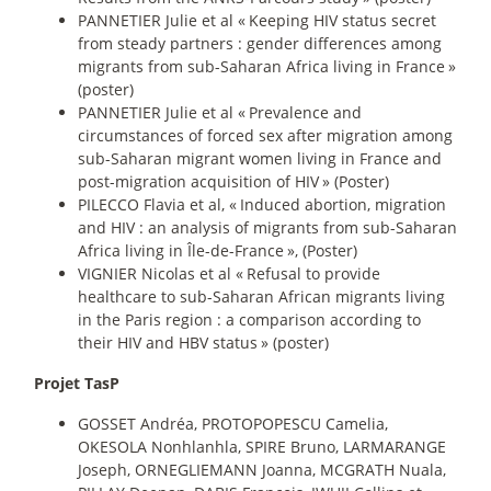
PANNETIER Julie et al «
Keeping HIV status secret
from steady partners : gender differences among
migrants from sub-Saharan Africa living in France
»
(poster)
PANNETIER Julie et al «
Prevalence and
circumstances of forced sex after migration among
sub-Saharan migrant women living in France and
post-migration acquisition of HIV
» (Poster)
PILECCO Flavia et al, «
Induced abortion, migration
and HIV : an analysis of migrants from sub-Saharan
Africa living in Île-de-France
», (Poster)
VIGNIER Nicolas et al «
Refusal to provide
healthcare to sub-Saharan African migrants living
in the Paris region : a comparison according to
their HIV and HBV status
» (poster)
Projet TasP
GOSSET Andréa, PROTOPOPESCU Camelia,
OKESOLA Nonhlanhla, SPIRE Bruno, LARMARANGE
Joseph, ORNEGLIEMANN Joanna, MCGRATH Nuala,