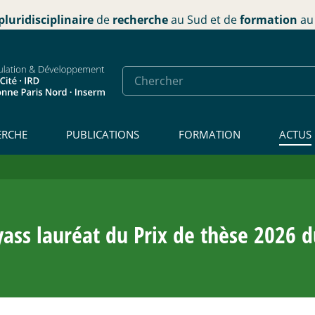
pluridisciplinaire
de
recherche
au Sud et de
formation
au 
ERCHE
PUBLICATIONS
FORMATION
ACTUS
s lauréat du Prix de thèse 2026 du