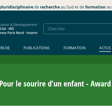
pluridisciplinaire
de
recherche
au Sud et de
formation
au 
ERCHE
PUBLICATIONS
FORMATION
ACTUS
 Pour le sourire d’un enfant - Award