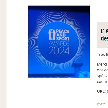
L’ 
de
Très f
Merci 
ont a
spécia
coeur 
URL:
Posté 