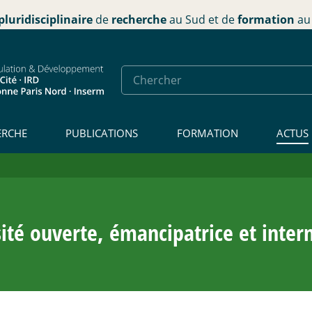
pluridisciplinaire
de
recherche
au Sud et de
formation
au 
ERCHE
PUBLICATIONS
FORMATION
ACTUS
ité ouverte, émancipatrice et inter