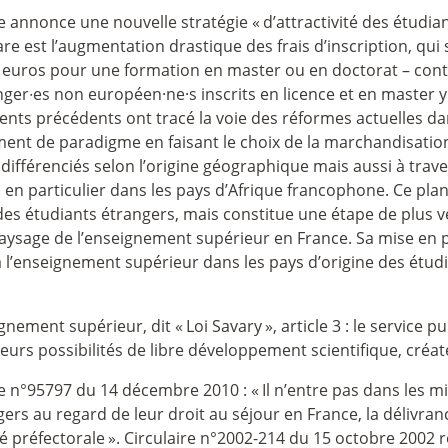
e annonce une nouvelle stratégie «
d’attractivité des étudia
re est l’augmentation drastique des frais d’inscription, qui 
70 euros pour une formation en master ou en doctorat – cont
anger∙es non européen
·
ne
·
s inscrits en licence et en master 
ments précédents ont tracé la voie des réformes actuelles da
ent de paradigme en faisant le choix de la marchandisation 
n différenciés selon l’origine géographique mais aussi à trav
, en particulier dans les pays d’Afrique francophone. Ce p
es étudiants étrangers, mais constitue une étape de plus v
ysage de l’enseignement supérieur en France. Sa mise en plac
 l’enseignement supérieur dans les pays d’origine des étudi
ignement supérieur, dit «
Loi Savary
», article 3 : le service
leurs possibilités de libre développement scientifique, créat
se n°95797 du 14 décembre 2010 : «
Il n’entre pas dans les m
gers au regard de leur droit au séjour en France, la délivran
é préfectorale
». Circulaire n°2002-214 du 15 octobre 2002 r