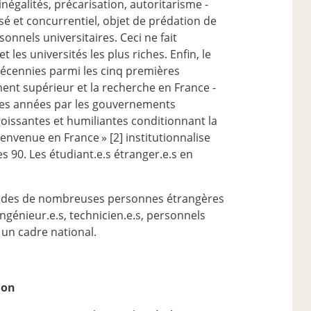
égalités, précarisation, autoritarisme -
é et concurrentiel, objet de prédation de
onnels universitaires. Ceci ne fait
les universités les plus riches. Enfin, le
décennies parmi les cinq premières
ent supérieur et la recherche en France -
s des années par les gouvernements
goissantes et humiliantes conditionnant la
ienvenue en France
» [2] institutionnalise
s 90. Les étudiant.e.s étranger.e.s en
 d’études de nombreuses personnes étrangères
ngénieur.e.s, technicien.e.s, personnels
à un cadre national.
ion