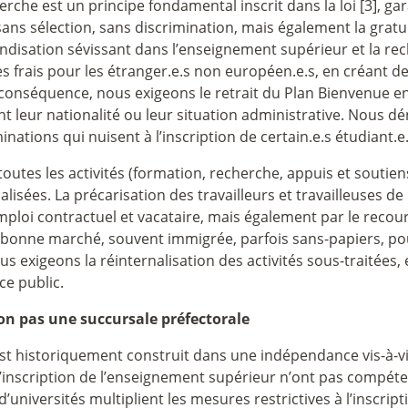
cherche est un principe fondamental inscrit dans la loi [3], g
ans sélection, sans discrimination, mais également la gratuit
handisation sévissant dans l’enseignement supérieur et la r
 frais pour les étranger.e.s non européen.e.s, en créant de
 conséquence, nous exigeons le retrait du Plan Bienvenue en
ient leur nationalité ou leur situation administrative. Nous
inations qui nuisent à l’inscription de certain.e.s étudiant.
 toutes les activités (formation, recherche, appuis et soutie
alisées. La précarisation des travailleurs et travailleuses de l
emploi contractuel et vacataire, mais également par le recou
e bonne marché, souvent immigrée, parfois sans-papiers, po
us exigeons la réinternalisation des activités sous-traitées, e
ce public.
 non pas une succursale préfectorale
 s’est historiquement construit dans une indépendance vis-à-
’inscription de l’enseignement supérieur n’ont pas compéten
d’universités multiplient les mesures restrictives à l’inscri