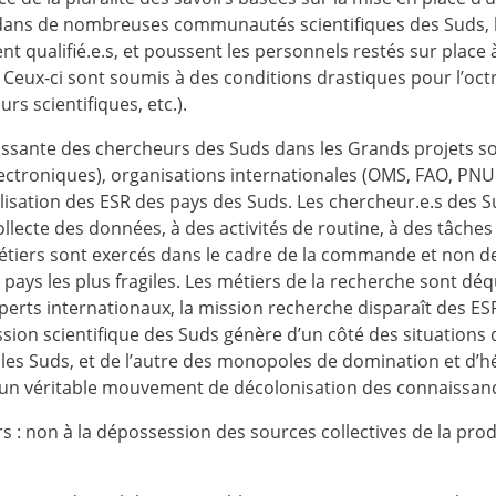
e, dans de nombreuses communautés scientifiques des Suds, l
 qualifié.e.s, et poussent les personnels restés sur place à
 Ceux-ci sont soumis à des conditions drastiques pour l’octro
rs scientifiques, etc.).
oissante des chercheurs des Suds dans les Grands projets s
ectroniques), organisations internationales (OMS, FAO, PNU
isation des ESR des pays des Suds. Les chercheur.e.s des Su
collecte des données, à des activités de routine, à des tâches 
tiers sont exercés dans le cadre de la commande et non de la 
pays les plus fragiles. Les métiers de la recherche sont déqu
perts internationaux, la mission recherche disparaît des E
ion scientifique des Suds génère d’un côté des situations d
s les Suds, et de l’autre des monopoles de domination et 
 à un véritable mouvement de décolonisation des connaissa
s : non à la dépossession des sources collectives de la pr