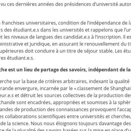
s vu ces dernières années des présidences d’université autor
 franchises universitaires, condition de l’indépendance de 
s des étudiant.e.s dans les universités et rappelons que l’u
les niveaux de langues des candidat.e.s à l’inscription. Il e
ministrative et juridique, en assurant le renouvellement du 
érieures doit conduire à un titre de séjour stable. Les étudi
es étudiant.e.s.
che est un lieu de partage des savoirs, indépendant de l
erche sur la base de critères arbitraires, indexant la qualit
grande envergure, incarnée par le «
classement de Shanghai
eur.e.s et détruit les sources collectives de la production d
chande sont encadrées, appropriées et soumises à la sphè
chandes de production des connaissances provoquent l’acca
 les collaborations scientifiques entre universités et cherc
de la science. Nous nous éloignons toujours davantage des 
nce de la pluralité des savoirs basées sur la mise en place d