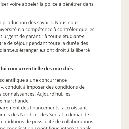
iser voire appeler la police à pénétrer dans
la production des savoirs. Nous nous
niversité n’a compétence à contrôler que les
st urgent de garantir à tout
·
e étudiant
·
e
titre de séjour pendant toute la durée des
ant.e.s étranger.e.s ont droit à la liberté
a loi concurrentielle des marchés
é scientifique à une concurrence
», conduit à imposer des conditions de
es connaissances. Aujourd’hui, les
re marchande.
parement des financements, accroissant
heur.e.s des Nords et des Suds. La demande
conditions de possibilité de collaborations
’une coopération scientifique internationale