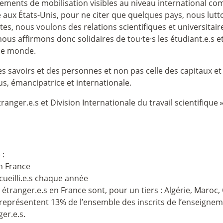
ments de mobilisation visibles au niveau international comme
 aux États-Unis, pour ne citer que quelques pays, nous lut
s, nous voulons des relations scientifiques et universitaires
 nous affirmons donc solidaires de tou
·
te
·
s les étudiant.e.s 
 le monde.
es savoirs et des personnes et non pas celle des capitau
us, émancipatrice et internationale.
tranger.e.s et Division Internationale du travail scientifique
 :
en France
cueilli.e.s chaque année
étranger.e.s en France sont, pour un tiers : Algérie, Maroc, C
s représentent 13% de l’ensemble des inscrits de l’enseigne
er.e.s.