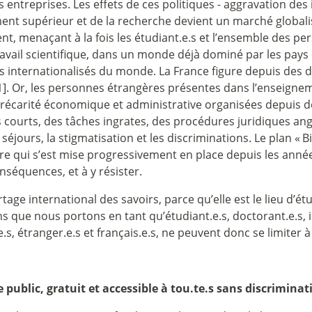
treprises. Les effets de ces politiques - aggravation des in
ent supérieur et de la recherche devient un marché globalis
t, menaçant à la fois les étudiant.e.s et l’ensemble des pers
avail scientifique, dans un monde déjà dominé par les pays et 
s internationalisés du monde. La France figure depuis des 
1]. Or, les personnes étrangères présentes dans l’enseignem
 la précarité économique et administrative organisées depui
ts courts, des tâches ingrates, des procédures juridiques an
éjours, la stigmatisation et les discriminations. Le plan «
B
oire qui s’est mise progressivement en place depuis les année
nséquences, et à y résister.
partage international des savoirs, parce qu’elle est le lieu
ns que nous portons en tant qu’étudiant.e.s, doctorant.e.s, i
.s, étranger.e.s et français.e.s, ne peuvent donc se limiter 
 public, gratuit et accessible à tou.te.s sans discriminat