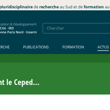
pluridisciplinaire
de
recherche
au Sud et de
formation
au 
ERCHE
PUBLICATIONS
FORMATION
ACTUS
t le Ceped...