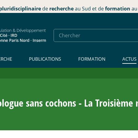
pluridisciplinaire
de
recherche
au Sud et de
formation
au 
ERCHE
PUBLICATIONS
FORMATION
ACTUS
ologue sans cochons - La Troisième 