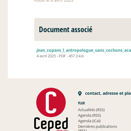
Posté le 4 avril 2025
Document associé
jean_copans_l_antropologue_sans_cochons_ac
4 avril 2025
-
PDF
-
457.3 kio
contact, adresse et pl
FLUX
Actualités (RSS)
Agenda (RSS)
Agenda (iCal)
Dernières publications
(RSS)