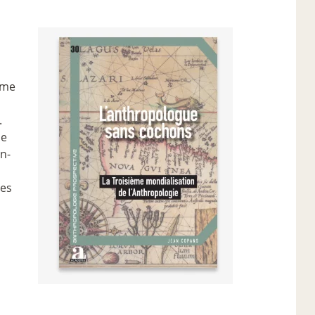
ême
.
de
n-
ies