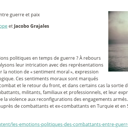
ntre guerre et paix
lope
et
Jacobo Grajales
ons politiques en temps de guerre
? À rebours
lysons leur intrication avec des représentations
r la notion de «
sentiment moral
», expression
ologique. Ces sentiments moraux sont marqués
combat et le retour du front, et dans certains cas la sortie d
tants, militants, familiaux et professionnels, et leur exp
 de la violence aux reconfigurations des engagements armés.
uprès de combattants et ex-combattants en Turquie et en Syr
ontent/les-emotions-politiques-des-combattants-entre-guerr