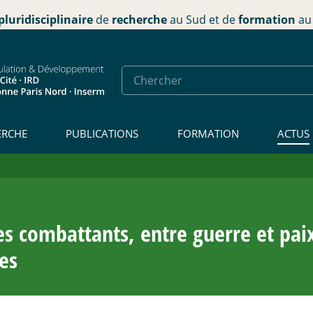
pluridisciplinaire
de
recherche
au Sud et de
formation
au 
ERCHE
PUBLICATIONS
FORMATION
ACTUS
s combattants, entre guerre et paix
les