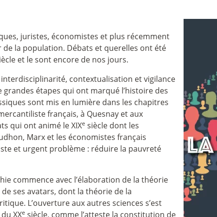
iques, juristes, économistes et plus récemment
de la population. Débats et querelles ont été
iècle et le sont encore de nos jours.
nterdisciplinarité, contextualisation et vigilance
e grandes étapes qui ont marqué l’histoire des
ssiques sont mis en lumière dans les chapitres
mercantiliste français, à Quesnay et aux
e
ts qui ont animé le XIX
siècle dont les
udhon, Marx et les économistes français
ste et urgent problème : réduire la pauvreté
phie commence avec l’élaboration de la théorie
de ses avatars, dont la théorie de la
ritique. L’ouverture aux autres sciences s’est
e
 du XX
siècle, comme l’atteste la constitution de