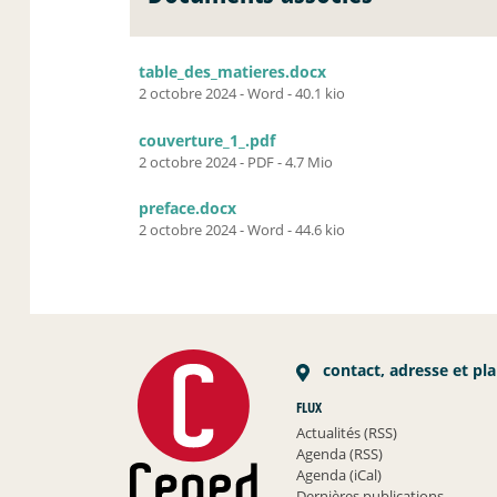
table_des_matieres.docx
2 octobre 2024
-
Word
-
40.1 kio
couverture_1_.pdf
2 octobre 2024
-
PDF
-
4.7 Mio
preface.docx
2 octobre 2024
-
Word
-
44.6 kio
contact, adresse et pl
FLUX
Actualités (RSS)
Agenda (RSS)
Agenda (iCal)
Dernières publications