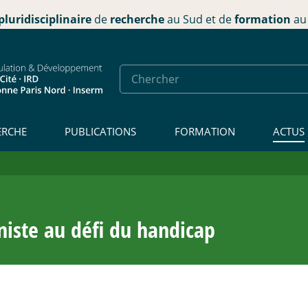
pluridisciplinaire
de
recherche
au Sud et de
formation
au 
ERCHE
PUBLICATIONS
FORMATION
ACTUS
niste au défi du handicap