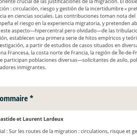
ente crucial de las justificaciones de la migración. El dosi
ión : circulación, riesgo y gestión de la incertidumbre
» pr
cia en ciencias sociales. Las contribuciones toman nota de
peña el riesgo en la experiencia migratoria, y pretenden a
 este aspecto—hipercentral pero olvidado—de las tribulacio
ión, establecen una primera serie de hitos empíricos y teó
estigación, a partir de estudios de casos situados en diver
a Francesa, la costa norte de Francia, la región de Île-de-F
e participan poblaciones diversas—solicitantes de asilo, p
jadores inmigrantes.
Sommaire *
Bastide et Laurent Lardeux
ial : Sur les routes de la migration : circulations, risque et g