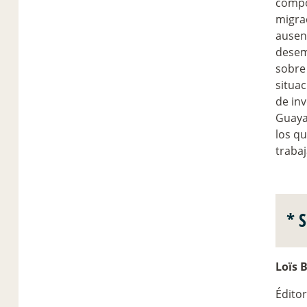
compon
migrac
ausen
desem
sobre
situac
de inv
Guayan
los qu
traba
* 
Loïs 
Éditor