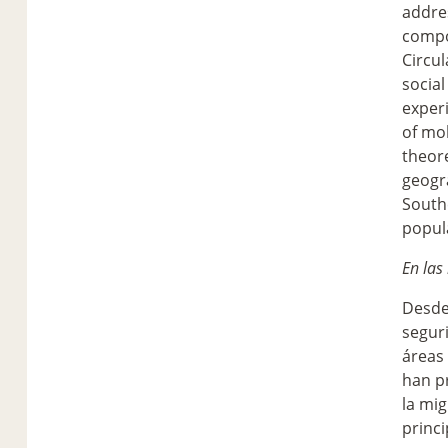
addre
compon
Circul
social
experi
of mob
theore
geogr
South
popul
En las
Desde 
seguri
áreas 
han p
la mig
princi