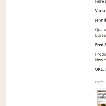
Faire 
Varia
Jenni
Quand 
Burea
Fred 
Produi
New Y
URL:
Posté l