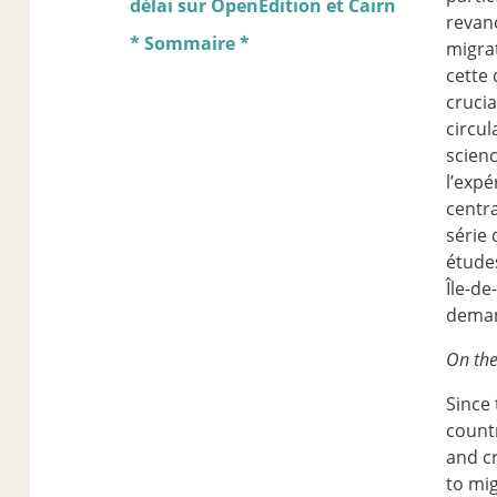
délai sur OpenEdition et Cairn
revanc
* Sommaire *
migrat
cette
crucia
circul
scien
l’expé
centra
série
étude
Île-d
demand
On the
Since 
countr
and cr
to mig