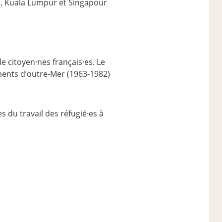
ava, Kuala Lumpur et Singapour
de citoyen
·
nes français
·
es. Le
ents d’outre-Mer (1963-1982)
s du travail des réfugié
·
es à