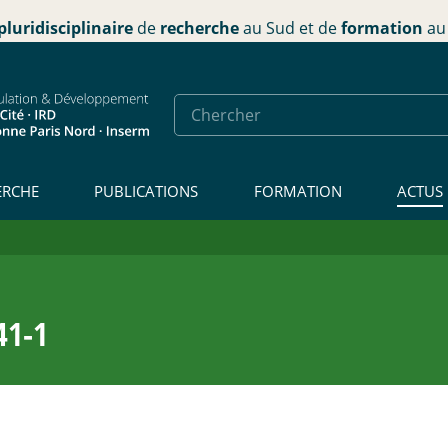
pluridisciplinaire
de
recherche
au Sud et de
formation
au 
ERCHE
PUBLICATIONS
FORMATION
ACTUS
41-1