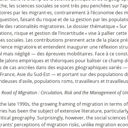
he, les sciences sociales se sont très peu penchées sur l’
oires par les migrant
·
es, contrairement à l’économie des mig
 question, faisant du risque et de sa gestion par les popul
le des rationalités migratoires. Le dossier thématique «
Sur 
ations, risque et gestion de l’incertitude
» vise à pallier cet
ces sociales. Les contributions prennent acte de la place p
rience migratoire et entendent inaugurer une réflexion str
l mais négligé — des épreuves mobilitaires. Face à ce const
 de jalons empiriques et théoriques pour baliser ce champ d
s de cas ancrées dans des espaces géographiques variés — G
e-France, Asie du Sud-Est — et portant sur des populations
euses d’asile, populations roms, travailleurs et travailleu
 Road of Migration : Circulation, Risk and the Management of Un
the late 1990s, the growing framing of migration in terms of 
ies has been the subject of extensive literature, particularly 
itical geography. Surprisingly, however, the social sciences h
rants’ perceptions of migration risks, unlike migration eco