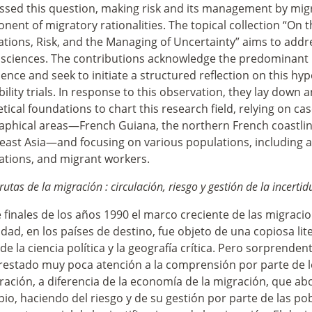
ssed this question, making risk and its management by migr
ent of migratory rationalities. The topical collection “On t
ations, Risk, and the Managing of Uncertainty” aims to addres
 sciences. The contributions acknowledge the predominant r
ence and seek to initiate a structured reflection on this hy
ility trials. In response to this observation, they lay down an
tical foundations to chart this research field, relying on ca
aphical areas—French Guiana, the northern French coastline
east Asia—and focusing on various populations, including 
ations, and migrant workers.
 rutas de la migración : circulación, riesgo y gestión de la incert
finales de los años 1990 el marco creciente de las migracio
dad, en los países de destino, fue objeto de una copiosa lit
de la ciencia política y la geografía crítica. Pero sorprenden
restado muy poca atención a la comprensión por parte de l
ración, a diferencia de la economía de la migración, que ab
pio, haciendo del riesgo y de su gestión por parte de las p