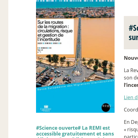
#S
su
Nouve
La Re
son d
l’inc
Lien d
Coord
En Dep
#Science ouverte# La REMI est
«
risq
accessible gratuitement et sans
partic