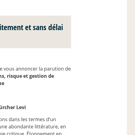
itement et sans délai
de vous annoncer la parution de
ns, risque et gestion de
ue
ürcher Levi
ions dans les termes d’un
d’une abondante littérature, en
phie critique. Étonnement en