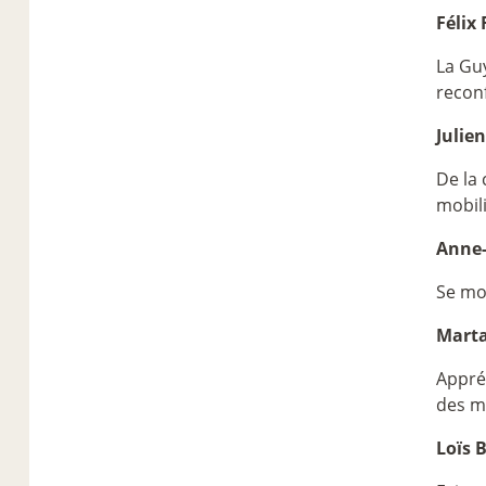
Félix
La Guy
reconf
Julie
De la 
mobili
Anne-
Se mob
Marta
Appréh
des m
Loïs 