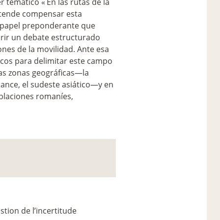
er temático «
En las rutas de la
etende compensar esta
l papel preponderante que
brir un debate estructurado
nes de la movilidad. Ante esa
ricos para delimitar este campo
sas zonas geográficas—la
rance, el sudeste asiático—y en
oblaciones romaníes,
estion de l’incertitude