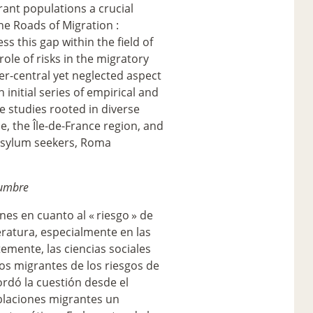
ant populations a crucial
he Roads of Migration :
s this gap within the field of
ole of risks in the migratory
per-central yet neglected aspect
 initial series of empirical and
se studies rooted in diverse
, the Île-de-France region, and
asylum seekers, Roma
idumbre
nes en cuanto al «
riesgo
» de
eratura, especialmente en las
temente, las ciencias sociales
os migrantes de los riesgos de
ordó la cuestión desde el
oblaciones migrantes un