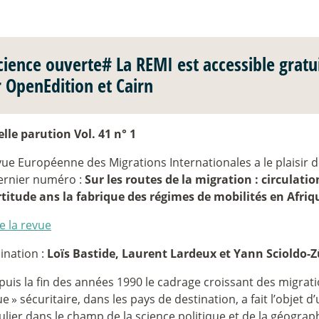
cience ouverte# La REMI est accessible gratu
r OpenEdition et Cairn
lle parution Vol. 41 n° 1
vue Européenne des Migrations Internationales a le plaisir 
ernier numéro :
Sur les routes de la migration : circulatio
ertitude ans la fabrique des régimes de mobilités en Afriq
e la revue
ination :
Loïs Bastide, Laurent Lardeux et Yann Scioldo-Z
uis la fin des années 1990 le cadrage croissant des migrat
ue
» sécuritaire, dans les pays de destination, a fait l’objet 
ulier dans le champ de la science politique et de la géogra