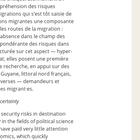
appréhension des risques
rations qui s’est tôt saisie de
ations migrantes une composante
les routes de la migration :
te absence dans le champ des
répondérante des risques dans
ucturée sur cet aspect — hyper-
at, elles posent une première
e recherche, en appui sur des
uyane, littoral nord français,
 diverses — demandeurs et
ses migrant
·
es.
certainty
security risks in destination
in the fields of political science
ave paid very little attention
nomics, which quickly