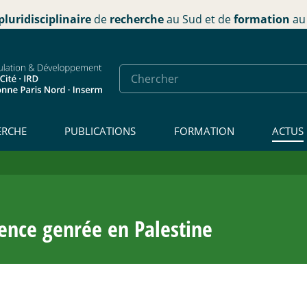
pluridisciplinaire
de
recherche
au Sud et de
formation
au 
ERCHE
PUBLICATIONS
FORMATION
ACTUS
ence genrée en Palestine