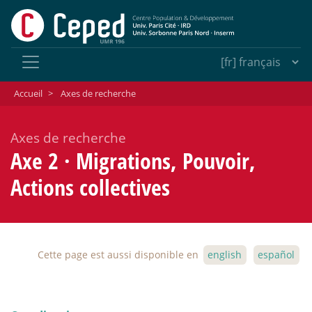
Accueil
>
Axes de recherche
Axes de recherche
Axe 2
·
Migrations, Pouvoir,
Actions collectives
Cette page est aussi disponible en
english
español