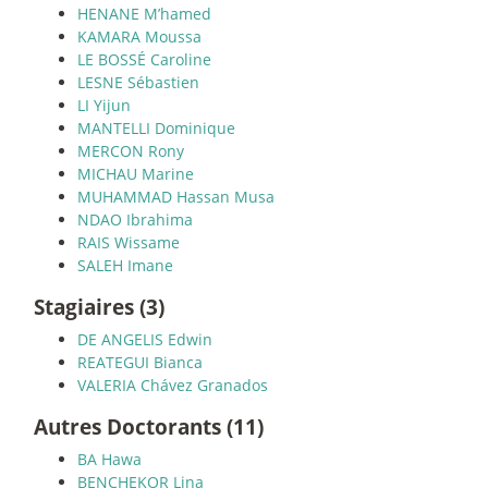
HENANE M’hamed
KAMARA Moussa
LE BOSSÉ Caroline
LESNE Sébastien
LI Yijun
MANTELLI Dominique
MERCON Rony
MICHAU Marine
MUHAMMAD Hassan Musa
NDAO Ibrahima
RAIS Wissame
SALEH Imane
Stagiaires (3)
DE ANGELIS Edwin
REATEGUI Bianca
VALERIA Chávez Granados
Autres Doctorants (11)
BA Hawa
BENCHEKOR Lina