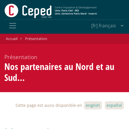
Accueil
>
Présentation
Présentation
Nos partenaires au Nord et au
Sud…
Cette page est aussi disponible en
english
español