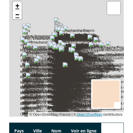
+
−
© OpenStreetMap France | ©
OpenStreetMap
contributors
Pays
Ville
Nom
Voir en ligne