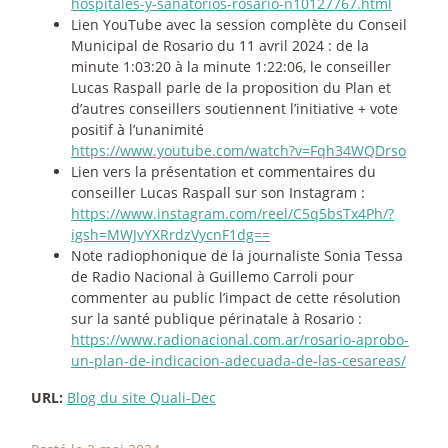
hospitales-y-sanatorios-rosario-n10127767.html
Lien YouTube avec la session complète du Conseil
Municipal de Rosario du 11 avril 2024 : de la
minute 1:03:20 à la minute 1:22:06, le conseiller
Lucas Raspall parle de la proposition du Plan et
d’autres conseillers soutiennent l’initiative + vote
positif à l’unanimité
https://www.youtube.com/watch?v=Fqh34WQDrso
Lien vers la présentation et commentaires du
conseiller Lucas Raspall sur son Instagram :
https://www.instagram.com/reel/C5q5bsTx4Ph/?
igsh=MWJvYXRrdzVycnF1dg==
Note radiophonique de la journaliste Sonia Tessa
de Radio Nacional à Guillemo Carroli pour
commenter au public l’impact de cette résolution
sur la santé publique périnatale à Rosario :
https://www.radionacional.com.ar/rosario-aprobo-
un-plan-de-indicacion-adecuada-de-las-cesareas/
URL:
Blog du site Quali-Dec