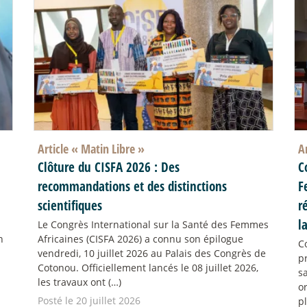
Article «
Matin Libre
»
A
Clôture du CISFA 2026 : Des
C
recommandations et des distinctions
F
scientifiques
r
l
Le Congrès International sur la Santé des Femmes
n
Africaines (CISFA 2026) a connu son épilogue
C
vendredi, 10 juillet 2026 au Palais des Congrès de
p
Cotonou. Officiellement lancés le 08 juillet 2026,
s
les travaux ont (…)
o
Posté le 20 juillet 2026
pl