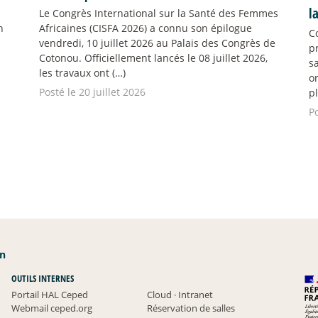
l
Le Congrès International sur la Santé des Femmes
n
Africaines (CISFA 2026) a connu son épilogue
C
vendredi, 10 juillet 2026 au Palais des Congrès de
p
Cotonou. Officiellement lancés le 08 juillet 2026,
s
les travaux ont (…)
o
Posté le 20 juillet 2026
pl
Po
an
OUTILS INTERNES
Portail HAL Ceped
Cloud
·
Intranet
Webmail ceped.org
Réservation de salles