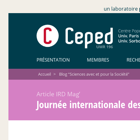
un laboratoire
PRÉSENTATION
MEMBRES
RECH
Accueil
>
Blog “Sciences avec et pour la Société”
Article IRD Mag’
Journée internationale de