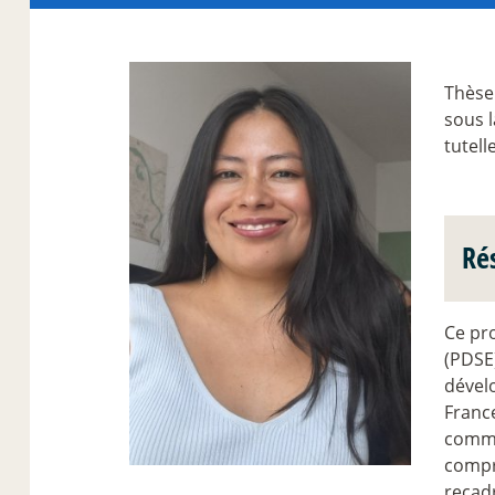
Thèse
sous l
tutell
Ré
Ce pr
(PDSE)
dével
France
comme
compr
recad