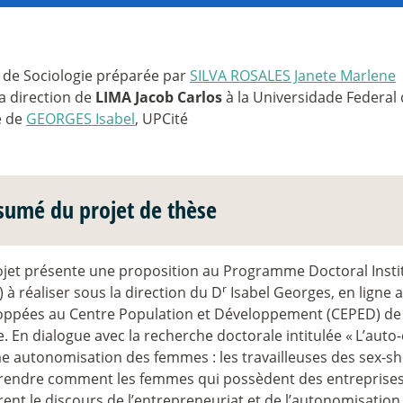
 de Sociologie préparée par
SILVA ROSALES Janete Marlene
a direction de
LIMA Jacob Carlos
à la Universidade Federal 
e de
GEORGES Isabel
, UPCité
sumé du projet de thèse
ojet présente une proposition au Programme Doctoral Instit
r
 à réaliser sous la direction du D
Isabel Georges, en ligne 
oppées au Centre Population et Développement (CEPED) de l’
. En dialogue avec la recherche doctorale intitulée «
L’auto
 autonomisation des femmes : les travailleuses des sex-s
endre comment les femmes qui possèdent des entreprises
rent le discours de l’entrepreneuriat et de l’autonomisatio