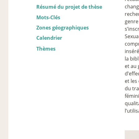
change
Résumé du projet de thèse
recher
Mots-Clés
genre 
Zones géographiques
s’insc
Sexual
Calendrier
compr
Thèmes
inséré
la bib
et au
d’effe
et les
du tra
fémini
qualit
l’util