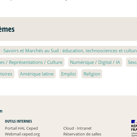
èmes
3
·
Savoirs et Marchés au Sud : éducation, technosciences et cultur
s / Représentations / Culture
Numérique / Digital / IA
Sexu
ctoires
Amérique latine
Emploi
Religion
an
OUTILS INTERNES
Portail HAL Ceped
Cloud
·
Intranet
Webmail ceped.org
Réservation de salles