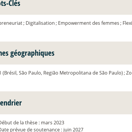
ts-Clés
preneuriat
; Digitalisation
; Empowerment des femmes
; Flex
nes géographiques
 (Brésil, São Paulo, Região Metropolitana de São Paulo)
; Z
lendrier
Début de la thèse : mars 2023
Date prévue de soutenance : juin 2027