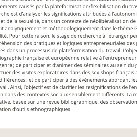
ments causés par la plateformisation/flexibilisation du trava
che est d’analyser les significations attribuées à l’autonom
et de la sexualité, dans un contexte de néolibéralisation de
rit analytiquement et méthodologiquement dans le thème Gen
ité. Pour cette raison, le stage de recherche à l’étranger pe
éhension des pratiques et logiques entrepreneuriales des 
es dans un processus de plateformisation du travail. L’objec
liographie française et européenne relative à l’entrepreneu
 genre
; de participer et d’animer des séminaires au sein d
ctuer des visites exploratoires dans des sex-shops français af
 différences
; et de participer à des événements abordant 
vail. Ainsi, l’objectif est de clarifier les resignifications de
n dans des contextes sociaux sensiblement différents. La m
ative, basée sur une revue bibliographique, des observation
isation d’outils ethnographiques.