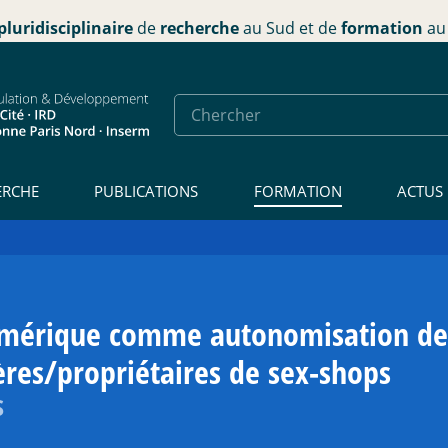
pluridisciplinaire
de
recherche
au Sud et de
formation
au 
ERCHE
PUBLICATIONS
FORMATION
ACTUS
numérique comme autonomisation d
ères/propriétaires de sex-shops
S