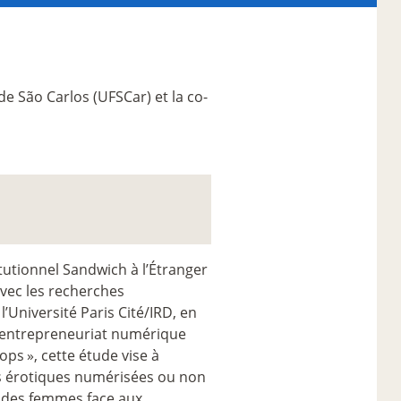
de São Carlos (UFSCar) et la co-
utionnel Sandwich à l’Étranger
avec les recherches
Université Paris Cité/IRD, en
-entrepreneuriat numérique
hops
», cette étude vise à
 érotiques numérisées ou non
n des femmes face aux