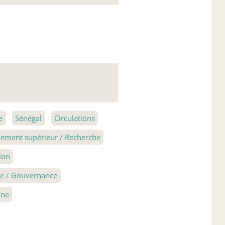
e
Sénégal
Circulations
ement supérieur / Recherche
ion
que / Gouvernance
nne