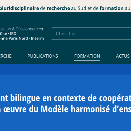
pluridisciplinaire
de
recherche
au Sud et de
formation
au 
ERCHE
PUBLICATIONS
FORMATION
ACTUS
nt bilingue en contexte de coopérat
en œuvre du Modèle harmonisé d’en