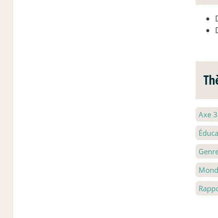
Th
Axe 
Éduca
Genr
Mondi
Rappo