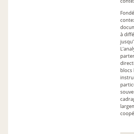
conte
Fondé
contex
docum
à diff
jusqu’
L’anal
parten
direct
blocs 
instr
partic
souve
cadrag
large
coopé