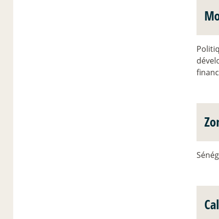
Mo
Politi
dével
financ
Zo
Sénég
Ca