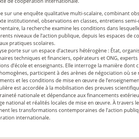
xte de coopération internationale.
e sur une enquête qualitative multi-scalaire, combinant obs
te institutionnel, observations en classes, entretiens semi-d
entaire, la recherche examine les conditions dans lesquell
érents niveaux de l’action publique, depuis les espaces de co
aux pratiques scolaires.
yse porte sur un espace d’acteurs hétérogène : État, organi
aires techniques et financiers, opérateurs et ONG, experts e
ions d’école et enseignants. Elle interroge la manière dont 
homogènes, participent à des arènes de négociation où se red
uments et les conditions de mise en œuvre de l’enseignement
ulière est accordée à la mobilisation des preuves scientifiq
raineté nationale et dépendance aux financements extérieur
e national et réalités locales de mise en œuvre. À travers l
ment les transformations contemporaines de l’action publiq
ration internationale.