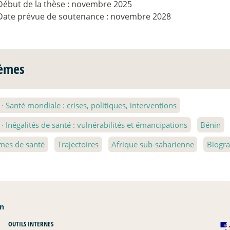
Début de la thèse : novembre 2025
Date prévue de soutenance : novembre 2028
èmes
1
·
Santé mondiale : crises, politiques, interventions
4
·
Inégalités de santé : vulnérabilités et émancipations
Bénin
mes de santé
Trajectoires
Afrique sub-saharienne
Biogra
an
OUTILS INTERNES