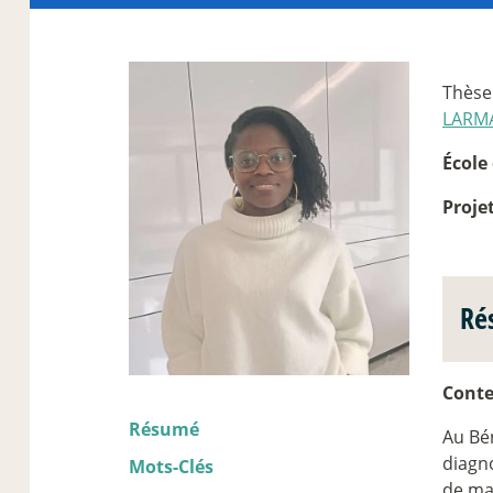
Thèse
LARM
École 
Proje
Ré
Conte
Résumé
Au Bén
diagno
Mots-Clés
de ma