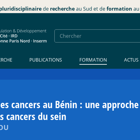
pluridisciplinaire
de
recherche
au Sud et de
formation
au 
ERCHE
PUBLICATIONS
FORMATION
ACTUS
des cancers au Bénin : une approche
s cancers du sein
SOU