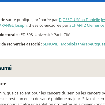
 de santé publique, préparée par
DJOSSOU Séna Danielle J
ARANGE Joseph
, thèse co-encadrée par
SCHANTZ Clémence
doctorale :
ED 393, Université Paris Cité
t de recherche associé :
SENOVIE
·
Mobilités thérapeutiques
sumé
xte
in, que ce soient pour les cancers du sein ou les cancers pé
stic reste un enjeu de santé publique majeur. Si la mise en
sse pourrait être une solution prometteuse à moyen-long t