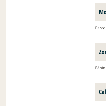
Mo
Parcou
Zo
Bénin
Ca