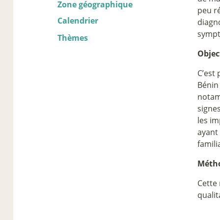
Zone géographique
peu ré
Calendrier
diagn
sympt
Thèmes
Objec
C’est 
Bénin 
notamm
signes
les im
ayant 
famili
Métho
Cette 
qualit