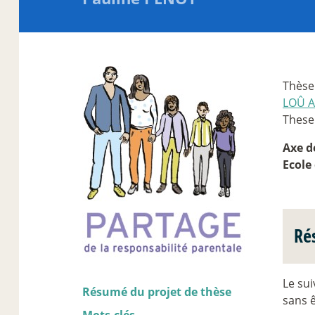
Thèse
LOÛ A
These
Axe d
Ecole
Ré
Le su
Résumé du projet de thèse
sans 