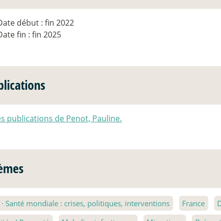
Date début : fin 2022
Date fin : fin 2025
blications
es publications de Penot, Pauline.
èmes
1
·
Santé mondiale : crises, politiques, interventions
France
D