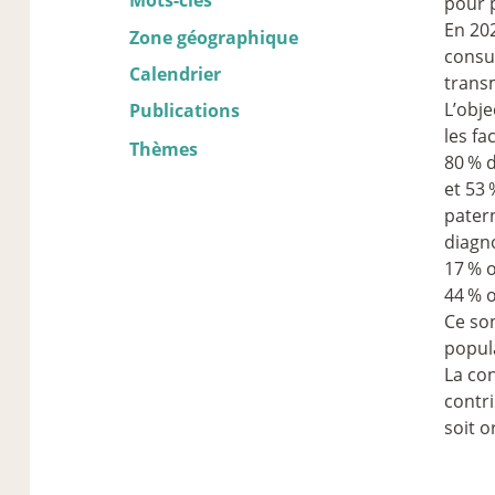
Mots-clés
pour 
En 202
Zone géographique
consul
Calendrier
trans
L’obje
Publications
les fa
Thèmes
80
% d
et 53
patern
diagno
17
% o
44
% o
Ce son
popula
La con
contri
soit o