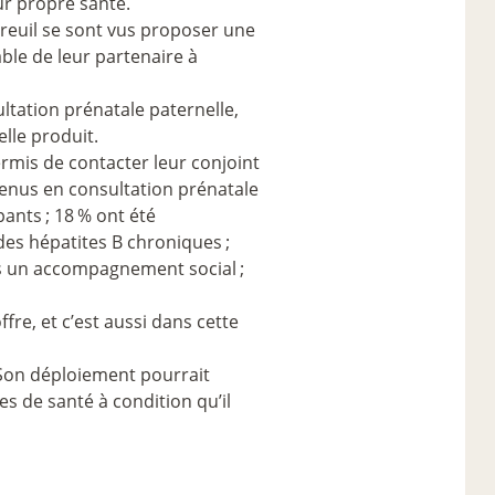
r propre santé.
treuil se sont vus proposer une
ble de leur partenaire à
sultation prénatale paternelle,
elle produit.
mis de contacter leur conjoint
venus en consultation prénatale
pants
; 18
% ont été
 des hépatites B chroniques
;
s un accompagnement social
;
ffre, et c’est aussi dans cette
. Son déploiement pourrait
les de santé à condition qu’il