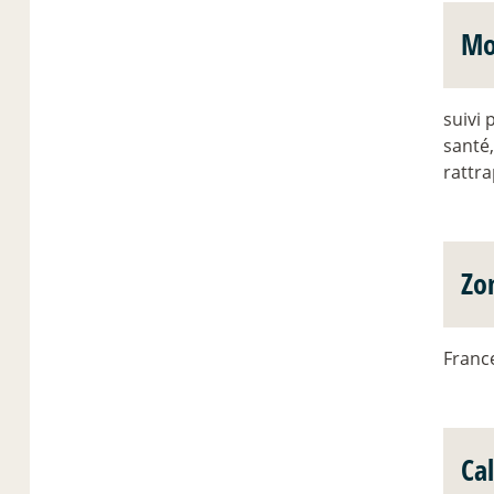
Mo
suivi 
santé,
rattra
Zo
Franc
Ca