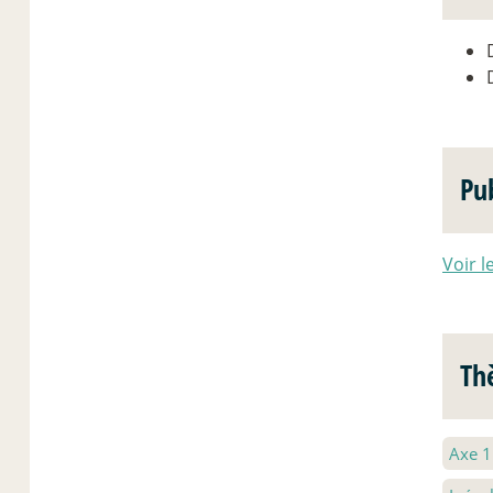
Pu
Voir l
Th
Axe 