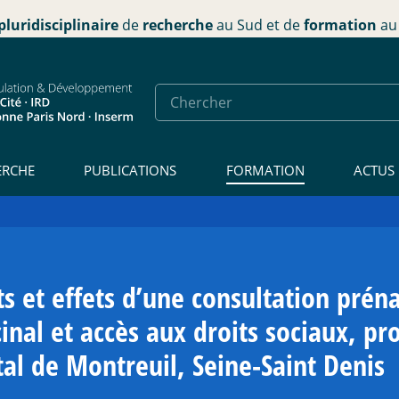
pluridisciplinaire
de
recherche
au Sud et de
formation
au 
ERCHE
PUBLICATIONS
FORMATION
ACTUS
s et effets d’une consultation prén
inal et accès aux droits sociaux, p
ital de Montreuil, Seine-Saint Denis