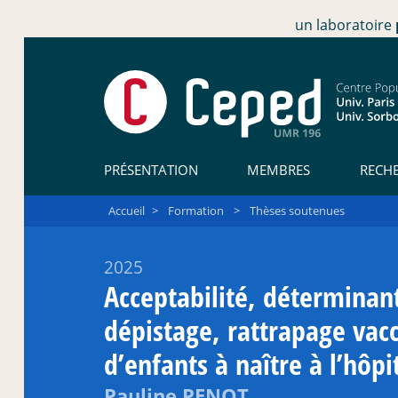
un laboratoire
PRÉSENTATION
MEMBRES
RECH
Accueil
>
Formation
>
Thèses soutenues
2025
Acceptabilité, déterminant
dépistage, rattrapage vacc
d’enfants à naître à l’hôp
Pauline PENOT