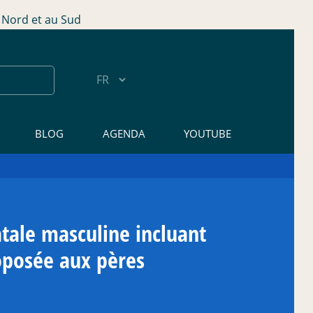
Nord et au Sud
BLOG
AGENDA
YOUTUBE
atale masculine incluant
roposée aux pères