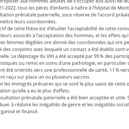
proposer aux hommes adultes de s’occuper eux aussi de leu
1-2022, tous les pères d’enfants à naître à l’hôpital de Mon
tation prénatale paternelle, sous réserve de l’accord préala
mettre leurs coordonnées.
ctif de cette thèse est d’étudier l’acceptabilité de cette con
cteurs associés à l’acceptation des hommes, et les effets qu’
es femmes éligibles ont donné des coordonnées qui ont per
% des conjoints avec lesquels un contact a été établis sont 
elle. Le dépistage du VIH a été accepté par 99
% des partici
stiqués ou remis en soins d’une pathologie, en particulier
nt été orientés vers une professionnelle de santé, 11
% ver
nt reçu sur place un ou plusieurs vaccins.
t les immigrés précaires qui se sont le plus saisis de cette o
tion qu’elle a eu le plus d’effets.
sultation prénatale paternelle a été bien acceptée et utile
buer à réduire les inégalités de genre et les inégalités socia
rganisé et financé.