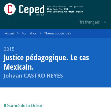
Accueil
>
Formation
>
Thèses soutenues
2015
Justice pédagogique. Le cas
Mexicain.
Johaan CASTRO REYES
Résumé de la thèse