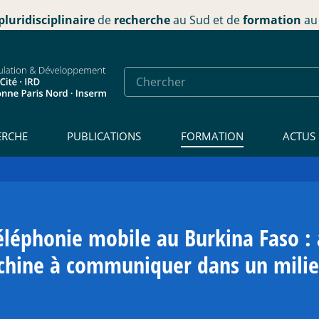
pluridisciplinaire
de
recherche
au Sud et de
formation
au 
ERCHE
PUBLICATIONS
FORMATION
ACTUS
téléphonie mobile au Burkina Faso :
chine à communiquer dans un milieu