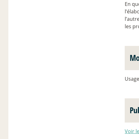
En quo
l’élab
l’autr
les p
Mo
Usage
Pub
Voir l