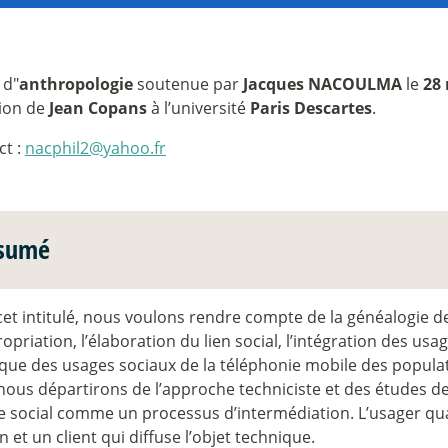
 d"
anthropologie
soutenue par
Jacques NACOULMA
le
28
tion de
Jean Copans
à l’université
Paris Descartes
.
ct :
nacphil2@yahoo.fr
sumé
et intitulé, nous voulons rendre compte de la généalogie d
opriation, l’élaboration du lien social, l’intégration des us
ique des usages sociaux de la téléphonie mobile des populat
nous départirons de l’approche techniciste et des études 
e social comme un processus d’intermédiation. L’usager qua
n et un client qui diffuse l’objet technique.