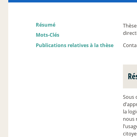
Résumé
Thèse
direc
Mots-Clés
Publications relatives à la thèse
Conta
Ré
Sous c
d’appr
la log
nous 
l’usag
citoye