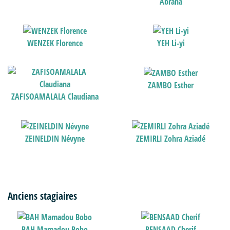
Abraha
WENZEK Florence
YEH Li-yi
ZAMBO Esther
ZAFISOAMALALA Claudiana
ZEINELDIN Névyne
ZEMIRLI Zohra Aziadé
Anciens stagiaires
BAH Mamadou Bobo
BENSAAD Cherif