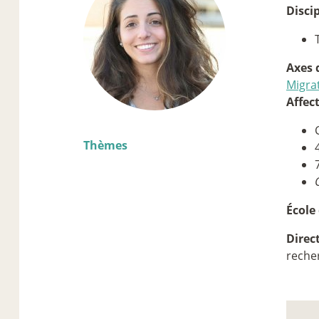
Disci
Axes 
Migrat
Affec
Thèmes
École
Direc
reche