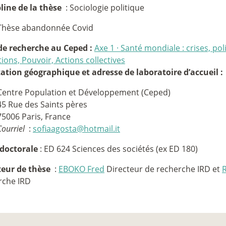
pline de la thèse
: Sociologie politique
Thèse abandonnée Covid
de recherche au Ceped :
Axe 1
·
Santé mondiale : crises, pol
ions, Pouvoir, Actions collectives
tation géographique et adresse de laboratoire d’accueil :
Centre Population et Développement (Ceped)
45 Rue des Saints pères
75006 Paris, France
Courriel
:
sofiaagosta@hotmail.it
 doctorale
: ED 624 Sciences des sociétés (ex ED 180)
teur de thèse
:
EBOKO Fred
Directeur de recherche IRD et
rche IRD