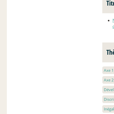
Tit
Th
Axe 
Axe 
Dével
Discr
Inéga