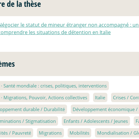
re de la thèse
Négocier le statut de mineur étranger non accompagné : un
comprendre les situations de détention en Italie
èmes
1
·
Santé mondiale : crises, politiques, interventions
2
·
Migrations, Pouvoir, Actions collectives
Italie
Crises / Conf
oppement durable / Durabilité
Développement économique / E
iminations / Stigmatisation
Enfants / Adolescents / Jeunes
F
lités / Pauvreté
Migrations
Mobilités
Mondialisation / Gl