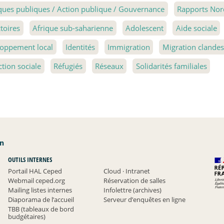
iques publiques / Action publique / Gouvernance
Rapports Nor
ctoires
Afrique sub-saharienne
Adolescent
Aide sociale
oppement local
Identités
Immigration
Migration clandes
ction sociale
Réfugiés
Réseaux
Solidarités familiales
an
OUTILS INTERNES
Portail HAL Ceped
Cloud
·
Intranet
Webmail ceped.org
Réservation de salles
Mailing listes internes
Infolettre (archives)
Diaporama de l’accueil
Serveur d’enquêtes en ligne
TBB (tableaux de bord
budgétaires)