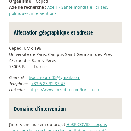
Organisme
: Ceped
Axe de recherche
:
Axe 1
·
Santé mondiale : crises,
politiques, interventions
Affectation géographique et adresse
Ceped, UMR 196
Université de Paris, Campus Saint-Germain-des-Prés
45, rue des Saints-Pères
75006 Paris, France
Courriel
:
lisa.chotard35@gmail.com
Télephone
:
+33 6 83 92 87 47
LinkedIn
:
https://www.linkedin.com/in/lisa-ch...
Domaine d’intervention
J’interviens au sein du projet
HoSPiCOVID - Leçons
apprises de la résilience des institutions de santé